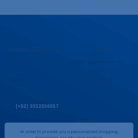
EMPRESA MASSIVECAPS
LEGAL
Tienda
Politica de Devoluciónes
Quiénes Somos
Términos y Condiciones
Contacto
Aviso de Privacidad
(+52) 3332336557
In order to provide you a personalized shopping
experience, our site uses cookies.