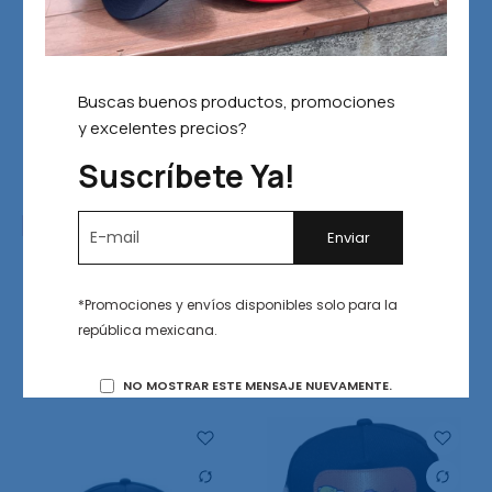
Buscas buenos productos, promociones
y excelentes precios?
Suscríbete Ya!
Agotado
Gorra 10-4 Diez Cuatro
Gorra 10-4 Diez Cuatro
Original Good BYE
Original Gallo Snapback
Snapback
*Promociones y envíos disponibles solo para la
$
769.00
república mexicana.
$
769.00
Leer más
Añadir al carrito
NO MOSTRAR ESTE MENSAJE NUEVAMENTE.