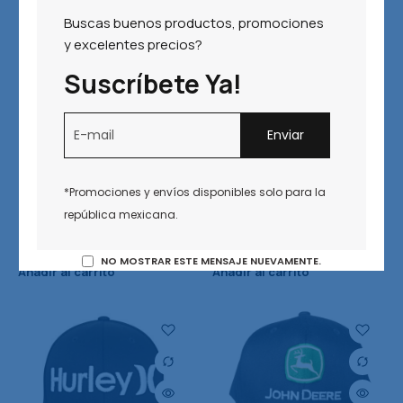
Buscas buenos productos, promociones
y excelentes precios?
Suscríbete Ya!
*Promociones y envíos disponibles solo para la
Gorra Nueva FLEXFIT
Gorra Nueva FLEXFIT
república mexicana.
Hurley gorra curva cerrada
Hurley gorra curva cerrada
$
459.00
$
459.00
NO MOSTRAR ESTE MENSAJE NUEVAMENTE.
Añadir al carrito
Añadir al carrito