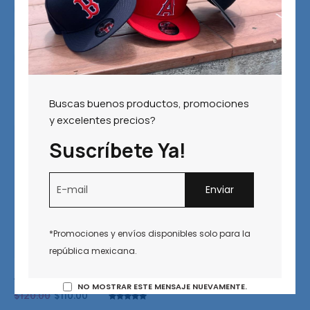
DESTACADO
MÁS VENDIDOS
MEJOR CALIFICADOS
CON DESCUENTO
DISPONIBLES
SELECT COLOR
SELECT SIZES
Orden por defecto
Buscas buenos productos, promociones
y excelentes precios?
DESCUENTO!
Suscríbete Ya!
*Promociones y envíos disponibles solo para la
república mexicana.
Air Jordan
NO MOSTRAR ESTE MENSAJE NUEVAMENTE.
$
120.00
$
110.00