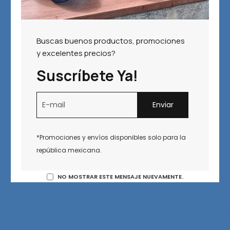
DESTACADO
MÁS VENDIDOS
MEJOR CALIFICADOS
CON DESCUENTO
Buscas buenos productos, promociones
DISPONIBLES
SELECT COLOR
SELECT SIZES
y excelentes precios?
Suscríbete Ya!
*Promociones y envíos disponibles solo para la
república mexicana.
No products were found matching your selection.
NO MOSTRAR ESTE MENSAJE NUEVAMENTE.